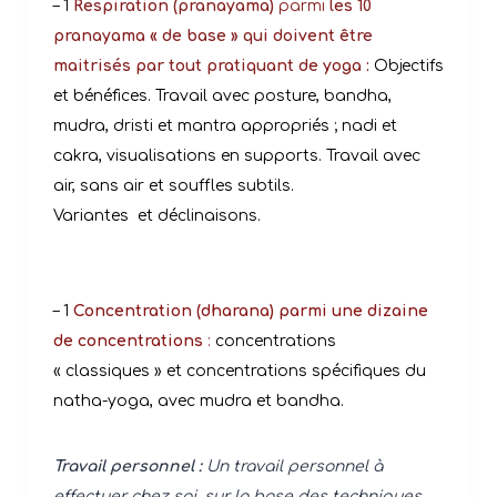
– 1
Respiration (pranayama)
parmi
les 10
pranayama « de base »
qui doivent être
maitrisés
par tout pratiquant de yoga
:
Objectifs
et bénéfices. Travail avec posture, bandha,
mudra, dristi et mantra appropriés ; nadi et
cakra, visualisations en supports. Travail avec
air, sans air et souffles subtils.
Variantes
et déclinaisons.
– 1
Concentration (dharana) parmi une dizaine
de concentrations
:
concentrations
« classiques » et concentrations spécifiques du
natha-yoga, avec mudra et bandha.
Travail personnel :
Un travail personnel à
effectuer chez soi, sur la base des techniques