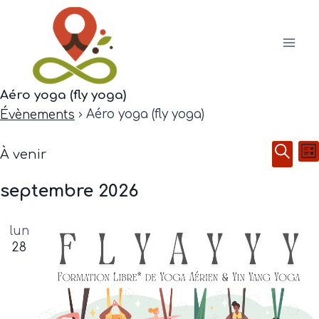
Aller
au
contenu
Aéro yoga (fly yoga)
Aéro yoga (fly yoga)
Évènements
N
Évènements
Rec
À venir
Li
Sélectionnez
Rech
d
et
septembre 2026
une
v
navi
date.
É
lun
de
28
vues
Évè