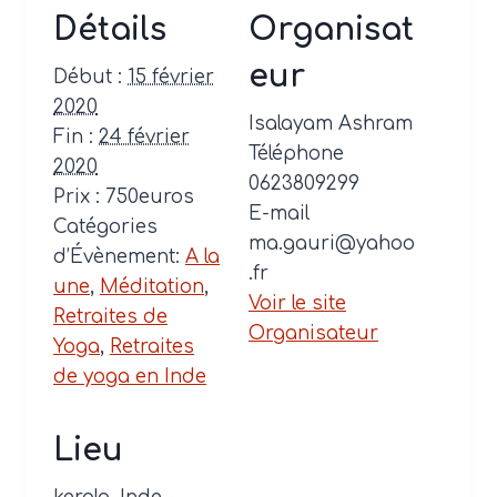
Détails
Organisat
eur
Début :
15 février
2020
Isalayam Ashram
Fin :
24 février
Téléphone
2020
0623809299
Prix :
750euros
E-mail
Catégories
ma.gauri@yahoo
d’Évènement:
A la
.fr
une
,
Méditation
,
Voir le site
Retraites de
Organisateur
Yoga
,
Retraites
de yoga en Inde
Lieu